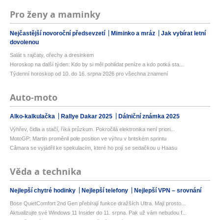
Pro ženy a maminky
Nejčastější novoroční předsevzetí
Miminko a mráz
Jak vybírat letní
dovolenou
Salát s rajčaty, ořechy a dresinkem
Horoskop na další týden: Kdo by si měl pohlídat peníze a kdo potká sta...
Týdenní horoskop od 10. do 16. srpna 2026 pro všechna znamení
Auto-moto
Alko-kalkulačka
Rallye Dakar 2025
Dálniční známka 2025
Výhřev, čidla a stačí, říká průzkum. Pokročilá elektronika není priori...
MotoGP: Martin proměnil pole position ve výhru v britském sprintu
Câmara se vyjádřil ke spekulacím, které ho pojí se sedačkou u Haasu
Věda a technika
Nejlepší chytré hodinky
Nejlepší telefony
Nejlepší VPN – srovnání
Bose QuietComfort 2nd Gen přebírají funkce dražších Ultra. Mají prosto...
Aktualizujte své Windows 11 Insider do 11. srpna. Pak už vám nebudou f...