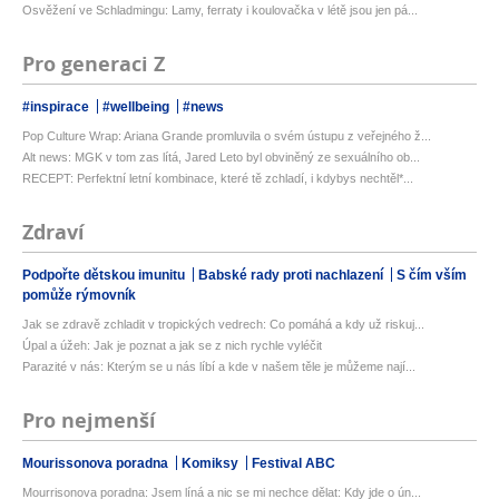
Osvěžení ve Schladmingu: Lamy, ferraty i koulovačka v létě jsou jen pá...
Pro generaci Z
#inspirace
#wellbeing
#news
Pop Culture Wrap: Ariana Grande promluvila o svém ústupu z veřejného ž...
Alt news: MGK v tom zas lítá, Jared Leto byl obviněný ze sexuálního ob...
RECEPT: Perfektní letní kombinace, které tě zchladí, i kdybys nechtěl*...
Zdraví
Podpořte dětskou imunitu
Babské rady proti nachlazení
S čím vším
pomůže rýmovník
Jak se zdravě zchladit v tropických vedrech: Co pomáhá a kdy už riskuj...
Úpal a úžeh: Jak je poznat a jak se z nich rychle vyléčit
Parazité v nás: Kterým se u nás líbí a kde v našem těle je můžeme nají...
Pro nejmenší
Mourissonova poradna
Komiksy
Festival ABC
Mourrisonova poradna: Jsem líná a nic se mi nechce dělat: Kdy jde o ún...