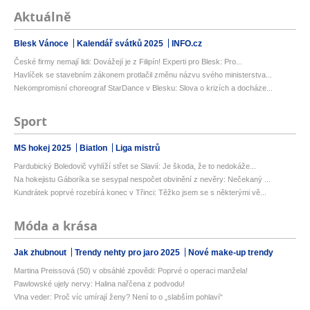
Aktuálně
Blesk Vánoce
Kalendář svátků 2025
INFO.cz
České firmy nemají lidi: Dovážejí je z Filipín! Experti pro Blesk: Pro...
Havlíček se stavebním zákonem protlačil změnu názvu svého ministerstva...
Nekompromisní choreograf StarDance v Blesku: Slova o krizích a docháze...
Sport
MS hokej 2025
Biatlon
Liga mistrů
Pardubický Boledovič vyhlíží střet se Slavií: Je škoda, že to nedokáže...
Na hokejistu Gáboríka se sesypal nespočet obvinění z nevěry: Nečekaný ...
Kundrátek poprvé rozebírá konec v Třinci: Těžko jsem se s některými vě...
Móda a krása
Jak zhubnout
Trendy nehty pro jaro 2025
Nové make-up trendy
Martina Preissová (50) v obsáhlé zpovědi: Poprvé o operaci manžela!
Pawlowské ujely nervy: Halina nařčena z podvodu!
Vlna veder: Proč víc umírají ženy? Není to o „slabším pohlaví“