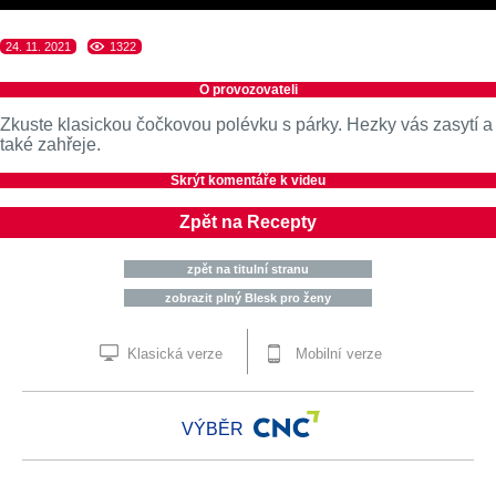
24. 11. 2021
1322
O provozovateli
Zkuste klasickou čočkovou polévku s párky. Hezky vás zasytí a
také zahřeje.
Skrýt komentáře k videu
Zpět na Recepty
zpět na titulní stranu
zobrazit plný Blesk pro ženy
Klasická verze
Mobilní verze
VÝBĚR