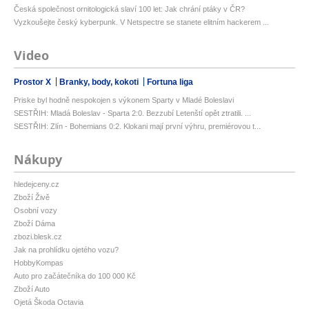
Česká společnost ornitologická slaví 100 let: Jak chrání ptáky v ČR?
Vyzkoušejte český kyberpunk. V Netspectre se stanete elitním hackerem ...
Video
Prostor X
Branky, body, kokoti
Fortuna liga
Priske byl hodně nespokojen s výkonem Sparty v Mladé Boleslavi
SESTŘIH: Mladá Boleslav - Sparta 2:0. Bezzubí Letenští opět ztratili. ...
SESTŘIH: Zlín - Bohemians 0:2. Klokani mají první výhru, premiérovou t...
Nákupy
hledejceny.cz
Zboží Živě
Osobní vozy
Zboží Dáma
zbozi.blesk.cz
Jak na prohlídku ojetého vozu?
HobbyKompas
Auto pro začátečníka do 100 000 Kč
Zboží Auto
Ojetá Škoda Octavia