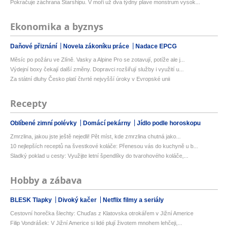
Pokračuje záchrana Starshipu. V moři už dva týdny plave monstrum vysok...
Ekonomika a byznys
Daňové přiznání
Novela zákoníku práce
Nadace EPCG
Měsíc po požáru ve Zlíně. Vasky a Alpine Pro se zotavují, potíže ale j...
Výdejní boxy čekají další změny. Dopravci rozšiřují služby i využití u...
Za státní dluhy Česko platí čtvrté nejvyšší úroky v Evropské unii
Recepty
Oblíbené zimní polévky
Domácí pekárny
Jídlo podle horoskopu
Zmrzlina, jakou jste ještě nejedli! Pět míst, kde zmrzlina chutná jako...
10 nejlepších receptů na švestkové koláče: Přenesou vás do kuchyně u b...
Sladký poklad u cesty: Využijte letní špendlíky do tvarohového koláče,...
Hobby a zábava
BLESK Tlapky
Divoký kačer
Netflix filmy a seriály
Cestovní horečka šlechty: Chuďas z Klatovska otrokářem v Jižní Americe
Filip Vondrášek: V Jižní Americe si lidé plují životem mnohem lehčeji,...