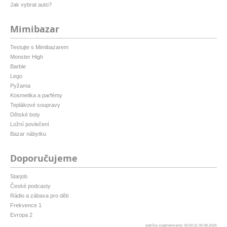
Jak vybrat auto?
Mimibazar
Testujte s Mimibazarem
Monster High
Barbie
Lego
Pyžama
Kosmetika a parfémy
Teplákové soupravy
Dětské boty
Ložní povlečení
Bazar nábytku
Doporučujeme
Starjob
České podcasty
Rádio a zábava pro děti
Frekvence 1
Evropa 2
patička vygenerovaná: 05:50:11 09.08.2026