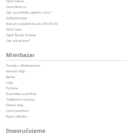
Zboží Dáma
zbozi.blesk.cz
Jak na prohlídku ojetého vozu?
HobbyKompas
Auto pro začátečníka do 100 000 Kč
Zboží Auto
Ojetá Škoda Octavia
Jak vybrat auto?
Mimibazar
Testujte s Mimibazarem
Monster High
Barbie
Lego
Pyžama
Kosmetika a parfémy
Teplákové soupravy
Dětské boty
Ložní povlečení
Bazar nábytku
Doporučujeme