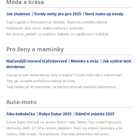
Móda a krása
Jak zhubnout
Trendy nehty pro jaro 2025
Nové make-up trendy
Čapí tragédie v Bohuslavicích: Bohdan, Radovan a Amálka uhynuli
Pawlowské ujely nervy: Halina nařčena z podvodu!
Byt ukrýval „poklad" za statisíce: Nálepky ze zápalkových krabiček
Pro ženy a maminky
Nejčastější novoroční předsevzetí
Miminko a mráz
Jak vybírat letní
dovolenou
Vracejí se vám doma dokola rýmy a angíny? Chyba může být v zubním kart...
Tipy, jak usnadnit prvňáčkovi nástup do školy
Tady hlídám já! 40 momentek, na kterých převzali mateřské povinnosti k...
Auto-moto
Alko-kalkulačka
Rallye Dakar 2025
Dálniční známka 2025
Závod Super Formule na okruhu SUGO i díky Safety Caru ovládl Fukuzumi....
Mercedes-AMG GT 53 je novým základem. Stačí mu imitace šestiválce a 54...
Výhřev, čidla a stačí, říká průzkum. Pokročilá elektronika není priori...