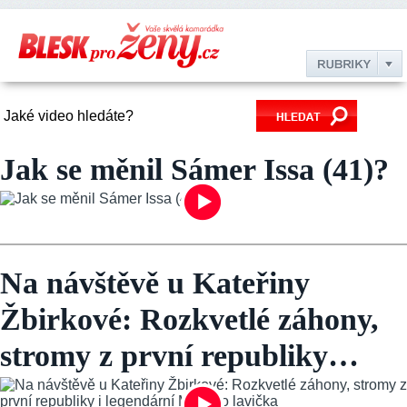
Video reportáže Blesku pro že
Jak se měnil Sámer Issa (41)?
Na návštěvě u Kateřiny
Žbirkové: Rozkvetlé záhony,
stromy z první republiky…