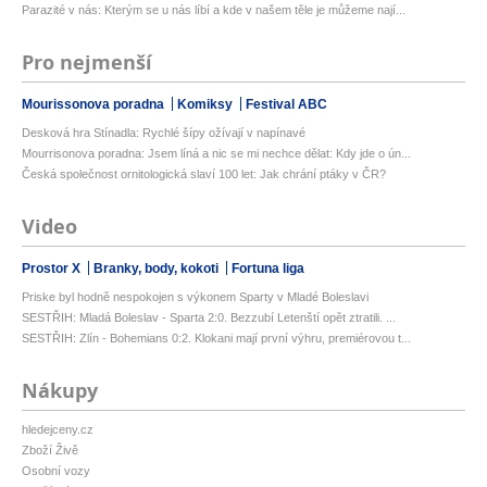
Parazité v nás: Kterým se u nás líbí a kde v našem těle je můžeme nají...
Pro nejmenší
Mourissonova poradna
Komiksy
Festival ABC
Desková hra Stínadla: Rychlé šípy ožívají v napínavé
Mourrisonova poradna: Jsem líná a nic se mi nechce dělat: Kdy jde o ún...
Česká společnost ornitologická slaví 100 let: Jak chrání ptáky v ČR?
Video
Prostor X
Branky, body, kokoti
Fortuna liga
Priske byl hodně nespokojen s výkonem Sparty v Mladé Boleslavi
SESTŘIH: Mladá Boleslav - Sparta 2:0. Bezzubí Letenští opět ztratili. ...
SESTŘIH: Zlín - Bohemians 0:2. Klokani mají první výhru, premiérovou t...
Nákupy
hledejceny.cz
Zboží Živě
Osobní vozy