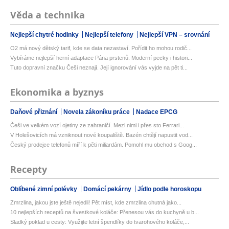
Věda a technika
Nejlepší chytré hodinky
Nejlepší telefony
Nejlepší VPN – srovnání
O2 má nový dětský tarif, kde se data nezastaví. Pořídit ho mohou rodič...
Vybíráme nejlepší herní adaptace Pána prstenů. Moderní pecky i histori...
Tuto dopravní značku Češi neznají. Její ignorování vás vyjde na pět ti...
Ekonomika a byznys
Daňové přiznání
Novela zákoníku práce
Nadace EPCG
Češi ve velkém vozí ojetiny ze zahraničí. Mezi nimi i přes sto Ferrari...
V Holešovicích má vzniknout nové koupaliště. Bazén chtějí napustit vod...
Český prodejce telefonů míří k pěti miliardám. Pomohl mu obchod s Goog...
Recepty
Oblíbené zimní polévky
Domácí pekárny
Jídlo podle horoskopu
Zmrzlina, jakou jste ještě nejedli! Pět míst, kde zmrzlina chutná jako...
10 nejlepších receptů na švestkové koláče: Přenesou vás do kuchyně u b...
Sladký poklad u cesty: Využijte letní špendlíky do tvarohového koláče,...