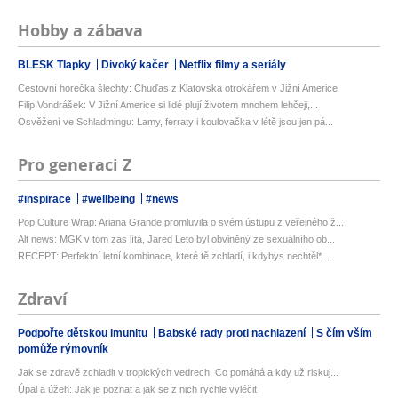
Hobby a zábava
BLESK Tlapky
Divoký kačer
Netflix filmy a seriály
Cestovní horečka šlechty: Chuďas z Klatovska otrokářem v Jižní Americe
Filip Vondrášek: V Jižní Americe si lidé plují životem mnohem lehčeji,...
Osvěžení ve Schladmingu: Lamy, ferraty i koulovačka v létě jsou jen pá...
Pro generaci Z
#inspirace
#wellbeing
#news
Pop Culture Wrap: Ariana Grande promluvila o svém ústupu z veřejného ž...
Alt news: MGK v tom zas lítá, Jared Leto byl obviněný ze sexuálního ob...
RECEPT: Perfektní letní kombinace, které tě zchladí, i kdybys nechtěl*...
Zdraví
Podpořte dětskou imunitu
Babské rady proti nachlazení
S čím vším
pomůže rýmovník
Jak se zdravě zchladit v tropických vedrech: Co pomáhá a kdy už riskuj...
Úpal a úžeh: Jak je poznat a jak se z nich rychle vyléčit