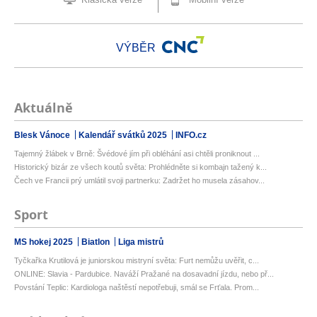
VÝBĚR
Aktuálně
Blesk Vánoce
Kalendář svátků 2025
INFO.cz
Tajemný žlábek v Brně: Švédové jím při obléhání asi chtěli proniknout ...
Historický bizár ze všech koutů světa: Prohlédněte si kombajn tažený k...
Čech ve Francii prý umlátil svoji partnerku: Zadržet ho musela zásahov...
Sport
MS hokej 2025
Biatlon
Liga mistrů
Tyčkařka Krutilová je juniorskou mistryní světa: Furt nemůžu uvěřit, c...
ONLINE: Slavia - Pardubice. Naváží Pražané na dosavadní jízdu, nebo př...
Povstání Teplic: Kardiologa naštěstí nepotřebuji, smál se Frťala. Prom...