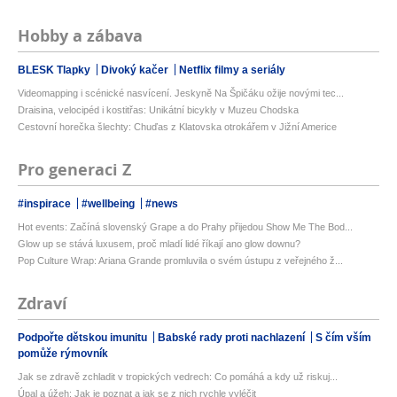
Hobby a zábava
BLESK Tlapky
Divoký kačer
Netflix filmy a seriály
Videomapping i scénické nasvícení. Jeskyně Na Špičáku ožije novými tec...
Draisina, velocipéd i kostitřas: Unikátní bicykly v Muzeu Chodska
Cestovní horečka šlechty: Chuďas z Klatovska otrokářem v Jižní Americe
Pro generaci Z
#inspirace
#wellbeing
#news
Hot events: Začíná slovenský Grape a do Prahy přijedou Show Me The Bod...
Glow up se stává luxusem, proč mladí lidé říkají ano glow downu?
Pop Culture Wrap: Ariana Grande promluvila o svém ústupu z veřejného ž...
Zdraví
Podpořte dětskou imunitu
Babské rady proti nachlazení
S čím vším
pomůže rýmovník
Jak se zdravě zchladit v tropických vedrech: Co pomáhá a kdy už riskuj...
Úpal a úžeh: Jak je poznat a jak se z nich rychle vyléčit