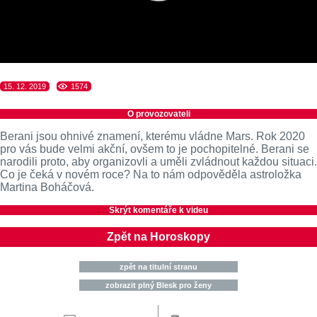
15. 12. 2019
1574
O provozovateli
Berani jsou ohnivé znamení, kterému vládne Mars. Rok 2020
pro vás bude velmi akční, ovšem to je pochopitelné. Berani se
narodili proto, aby organizovli a uměli zvládnout každou situaci.
Co je čeká v novém roce? Na to nám odpověděla astroložka
Martina Boháčová.
Skrýt komentáře k videu
Zpět na Horoskopy
zpět na titulní stranu
zobrazit plný Blesk pro ženy