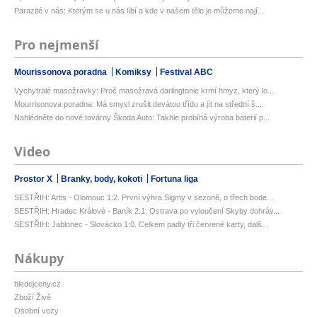
Parazité v nás: Kterým se u nás líbí a kde v našem těle je můžeme nají...
Pro nejmenší
Mourissonova poradna
Komiksy
Festival ABC
Vychytralé masožravky: Proč masožravá darlingtonie krmí hmyz, který lo...
Mourrisonova poradna: Má smysl zrušit devátou třídu a jít na střední š...
Nahlédněte do nové továrny Škoda Auto: Takhle probíhá výroba baterií p...
Video
Prostor X
Branky, body, kokoti
Fortuna liga
SESTŘIH: Artis - Olomouc 1:2. První výhra Sigmy v sezoně, o třech bode...
SESTŘIH: Hradec Králové - Baník 2:1. Ostrava po vyloučení Skyby dohráv...
SESTŘIH: Jablonec - Slovácko 1:0. Celkem padly tři červené karty, dalš...
Nákupy
hledejceny.cz
Zboží Živě
Osobní vozy