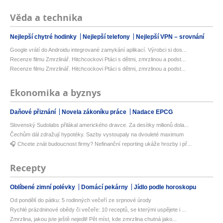
Věda a technika
Nejlepší chytré hodinky
Nejlepší telefony
Nejlepší VPN – srovnání
Google vrátí do Androidu integrované zamykání aplikací. Výrobci si dos...
Recenze filmu Zmrzlinář. Hitchcockovi Ptáci s dětmi, zmrzlinou a podst...
Recenze filmu Zmrzlinář. Hitchcockovi Ptáci s dětmi, zmrzlinou a podst...
Ekonomika a byznys
Daňové přiznání
Novela zákoníku práce
Nadace EPCG
Slovenský Sudolabs přilákal amerického dravce. Za desítky milionů dola...
Čechům dál zdražují hypotéky. Sazby vystoupaly na dvouleté maximum
🎧 Chcete znát budoucnost firmy? Nefinanční reporting ukáže hrozby i př...
Recepty
Oblíbené zimní polévky
Domácí pekárny
Jídlo podle horoskopu
Od pondělí do pátku: 5 rodinných večeří ze srpnové úrody
Rychlé prázdninové obědy či večeře: 10 receptů, se kterými uspějete i ...
Zmrzlina, jakou jste ještě nejedli! Pět míst, kde zmrzlina chutná jako...