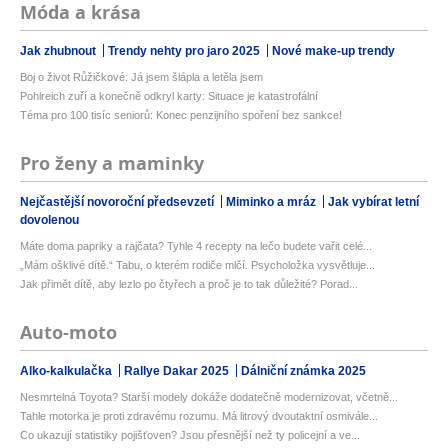
Móda a krása
Jak zhubnout
Trendy nehty pro jaro 2025
Nové make-up trendy
Boj o život Růžičkové: Já jsem šlápla a letěla jsem
Pohlreich zuří a konečně odkryl karty: Situace je katastrofální
Téma pro 100 tisíc seniorů: Konec penzijního spoření bez sankce!
Pro ženy a maminky
Nejčastější novoroční předsevzetí
Miminko a mráz
Jak vybírat letní
dovolenou
Máte doma papriky a rajčata? Tyhle 4 recepty na lečo budete vařit celé...
„Mám ošklivé dítě.“ Tabu, o kterém rodiče mlčí. Psycholožka vysvětluje...
Jak přimět dítě, aby lezlo po čtyřech a proč je to tak důležité? Porad...
Auto-moto
Alko-kalkulačka
Rallye Dakar 2025
Dálniční známka 2025
Nesmrtelná Toyota? Starší modely dokáže dodatečně modernizovat, včetně...
Tahle motorka je proti zdravému rozumu. Má litrový dvoutaktní osmivále...
Co ukazují statistiky pojišťoven? Jsou přesnější než ty policejní a ve...