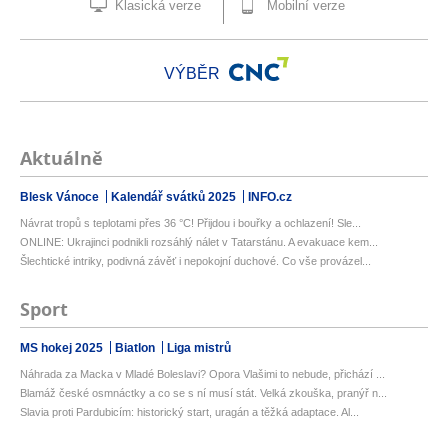
Klasická verze
Mobilní verze
VÝBĚR
Aktuálně
Blesk Vánoce
Kalendář svátků 2025
INFO.cz
Návrat tropů s teplotami přes 36 °C! Přijdou i bouřky a ochlazení! Sle...
ONLINE: Ukrajinci podnikli rozsáhlý nálet v Tatarstánu. A evakuace kem...
Šlechtické intriky, podivná závěť i nepokojní duchové. Co vše provázel...
Sport
MS hokej 2025
Biatlon
Liga mistrů
Náhrada za Macka v Mladé Boleslavi? Opora Vlašimi to nebude, přichází ...
Blamáž české osmnáctky a co se s ní musí stát. Velká zkouška, pranýř n...
Slavia proti Pardubicím: historický start, uragán a těžká adaptace. Al...