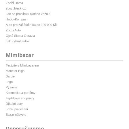
Zboží Dáma
zbozi.blesk.cz
Jak na prohlídku ojetého vozu?
HobbyKompas
Auto pro začátečníka do 100 000 Kč
Zboží Auto
Ojetá Škoda Octavia
Jak vybrat auto?
Mimibazar
Testujte s Mimibazarem
Monster High
Barbie
Lego
Pyžama
Kosmetika a parfémy
Teplákové soupravy
Dětské boty
Ložní povlečení
Bazar nábytku
Doporučujeme