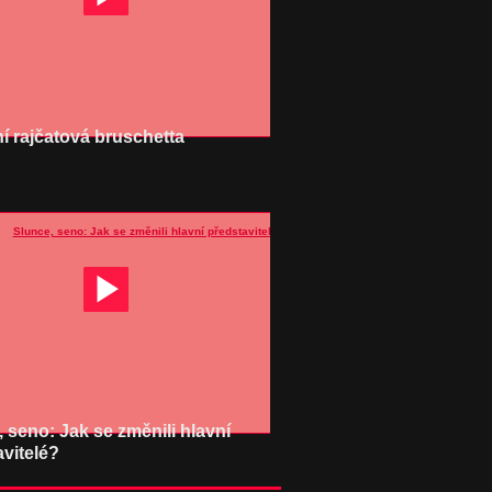
í rajčatová bruschetta
 seno: Jak se změnili hlavní
vitelé?