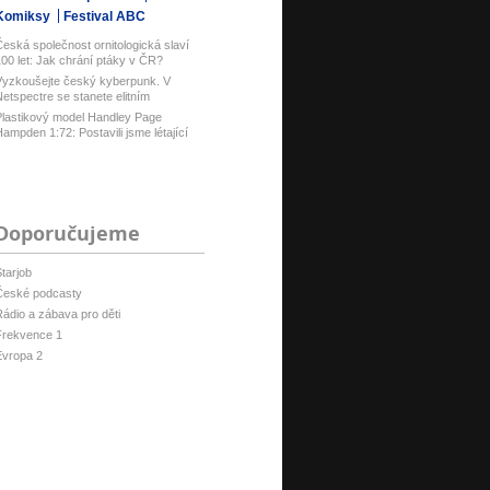
Komiksy
Festival ABC
eská společnost ornitologická slaví
00 let: Jak chrání ptáky v ČR?
yzkoušejte český kyberpunk. V
etspectre se stanete elitním
ackerem ...
lastikový model Handley Page
ampden 1:72: Postavili jsme létající
u...
Doporučujeme
tarjob
České podcasty
ádio a zábava pro děti
Frekvence 1
Evropa 2