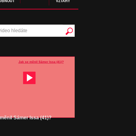
UBNOUT
VZTAHY
 měnil Sámer Issa (41)?