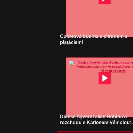
Cuketová buchta s citronem a
pistáciemi
Denise Ayverdi alias Bobina o
rozchodu s Karlosem Vémolou:
bratr mi…