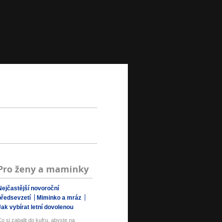
Pro ženy a maminky
Nejčastější novoroční
předsevzetí
Miminko a mráz
Jak vybírat letní dovolenou
o si zabalit do kufru, abyste na