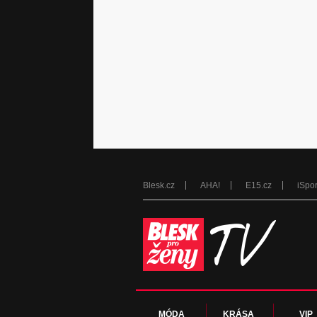
Blesk.cz
AHA!
E15.cz
iSpor
MÓDA
KRÁSA
VIP