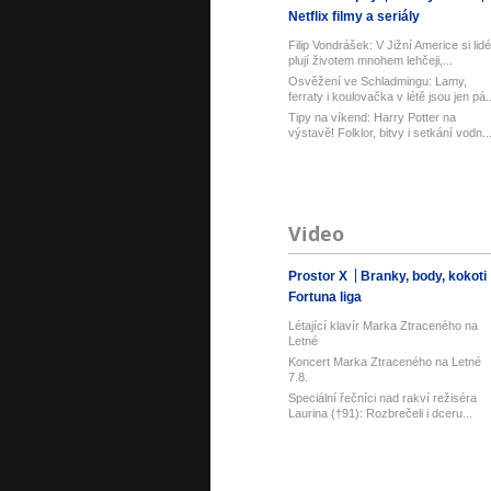
Netflix filmy a seriály
Filip Vondrášek: V Jižní Americe si lidé
plují životem mnohem lehčeji,...
Osvěžení ve Schladmingu: Lamy,
ferraty i koulovačka v létě jsou jen pá..
Tipy na víkend: Harry Potter na
výstavě! Folklor, bitvy i setkání vodn..
Video
Prostor X
Branky, body, kokoti
Fortuna liga
Létající klavír Marka Ztraceného na
Letné
Koncert Marka Ztraceného na Letné
7.8.
Speciální řečníci nad rakví režiséra
Laurina (†91): Rozbrečeli i dceru...