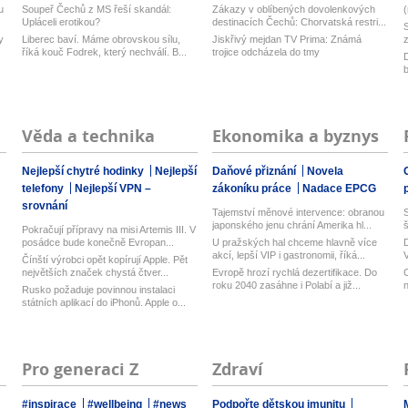
u
Soupeř Čechů z MS řeší skandál:
Zákazy v oblíbených dovolenkových
(
Upláceli erotikou?
destinacích Čechů: Chorvatská restri...
S
y
Liberec baví. Máme obrovskou sílu,
Jiskřivý mejdan TV Prima: Známá
říká kouč Fodrek, který nechválí. B...
trojice odcházela do tmy
b
Věda a technika
Ekonomika a byznys
Nejlepší chytré hodinky
Nejlepší
Daňové přiznání
Novela
telefony
Nejlepší VPN –
zákoníku práce
Nadace EPCG
srovnání
Tajemství měnové intervence: obranou
S
japonského jenu chrání Amerika hl...
š
Pokračují přípravy na misi Artemis III. V
posádce bude konečně Evropan...
U pražských hal chceme hlavně více
D
akcí, lepší VIP i gastronomii, říká...
V
Čínští výrobci opět kopírují Apple. Pět
n
největších značek chystá čtver...
Evropě hrozí rychlá dezertifikace. Do
C
roku 2040 zasáhne i Polabí a již...
n
Rusko požaduje povinnou instalaci
státních aplikací do iPhonů. Apple o...
Pro generaci Z
Zdraví
#inspirace
#wellbeing
#news
Podpořte dětskou imunitu