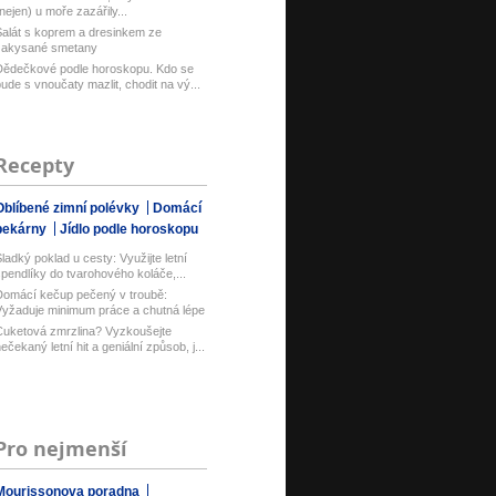
nejen) u moře zazářily...
alát s koprem a dresinkem ze
zakysané smetany
Dědečkové podle horoskopu. Kdo se
ude s vnoučaty mazlit, chodit na vý...
Recepty
Oblíbené zimní polévky
Domácí
pekárny
Jídlo podle horoskopu
ladký poklad u cesty: Využijte letní
pendlíky do tvarohového koláče,...
omácí kečup pečený v troubě:
yžaduje minimum práce a chutná lépe
ež...
uketová zmrzlina? Vyzkoušejte
ečekaný letní hit a geniální způsob, j...
Pro nejmenší
Mourissonova poradna