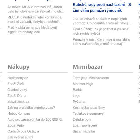
Babské rady proti nachlazení
S
Alt news: MGK v tom zas lítá, Jared
čím vším pomůže rýmovník
Leto byl obviněný ze sexuálního ob...
Č
RECEPT: Perfektní letní kombinace,
1
Jak se zdravě zchladit v tropických
které tě zchladí, i kdybys nechtěl*...
vedrech: Co pomáhá a kdy už riskuj...
V
.
Proč každá generace hledá svůj
N
Úpal a úžeh: Jak je poznat a jak se z
signature beauty look
h
nich rychle vyléčit
P
.
H
Parazité v nás: Kterým se u nás líbí a
k
kde v našem těle je můžeme nají...
Nákupy
Mimibazar
hledejceny.cz
Testujte s Mimibazarem
S
Zboží Živě
Monster High
Osobní vozy
Barbie
R
Zboží Dáma
Lego
zbozi.blesk.cz
Pyžama
Jak na prohlídku ojetého vozu?
Kosmetika a parfémy
HobbyKompas
Teplákové soupravy
Auto pro začátečníka do 100 000 Kč
Dětské boty
Zboží Auto
Ložní povlečení
Ojetá Škoda Octavia
Bazar nábytku
Jak vybrat auto?