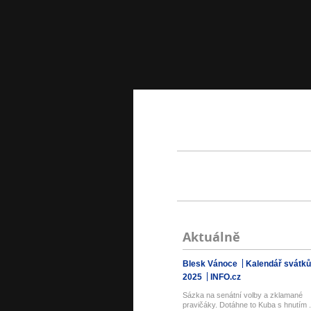
Aktuálně
Blesk Vánoce
Kalendář svátků
2025
INFO.cz
Sázka na senátní volby a zklamané
pravičáky. Dotáhne to Kuba s hnutím .