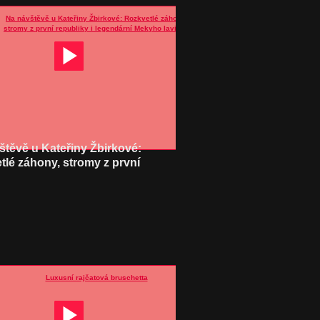
štěvě u Kateřiny Žbirkové:
tlé záhony, stromy z první
iky…