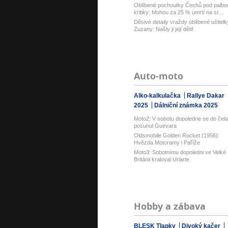
Oblíbené pochoutky Čechů pod palbo
kritiky: Mohou za 25 % úmrtí na sr...
Děsivé detaily vraždy oblíbené učitelk
Zuzany: Našly ji její děti!
Auto-moto
Alko-kalkulačka
Rallye Dakar
2025
Dálniční známka 2025
Moto2: V sobotu dopoledne se do čela
posunul Guevara
Oldsmobile Golden Rocket (1956):
Hvězda Motoramy i Paříže
Moto3: Sobotnímu dopoledni ve Velké
Británii kraloval Uriarte
Hobby a zábava
BLESK Tlapky
Divoký kačer