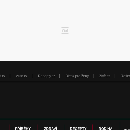
t.cz
Auto.cz
Recepty.cz
Blesk pro ženy
Živě.cz
Refle
PŘÍBĚHY
ZDRAVÍ
RECEPTY
RODINA