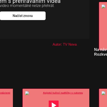
ém s přehráváním videa
video momentálně nelze přehrát.
Načíst znovu
Autor: TV Nova
Na náv
Rozkve
republ