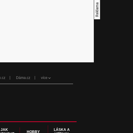
x.cz
Dáma.cz
více
JAK
LÁSKA A
HOBBY