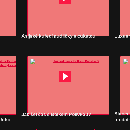
Asijské kuřecí nudličky s cuketou
Luxusn
Slunce,
Jak šel čas s Bolkem Polívkou?
 Jeho
předsta