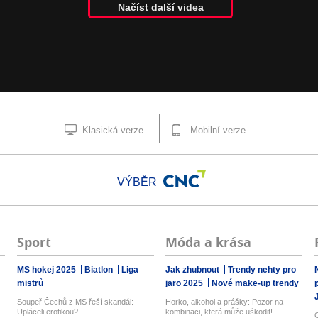
Načíst další videa
Klasická verze
Mobilní verze
VÝBĚR
Sport
Móda a krása
MS hokej 2025
Biatlon
Liga
Jak zhubnout
Trendy nehty pro
mistrů
jaro 2025
Nové make-up trendy
Soupeř Čechů z MS řeší skandál:
Horko, alkohol a prášky: Pozor na
..
Upláceli erotikou?
kombinaci, která může uškodit!
C